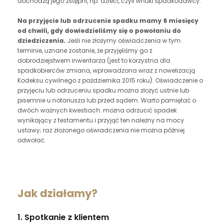
dochodzą jego zstępni, np. dzieci, czyli wnuki spadkodawcy.
Na przyjęcie lub odrzucenie spadku mamy 6 miesięcy
od chwili, gdy dowiedzieliśmy się o powołaniu do
dziedziczenia.
Jeśli nie złożymy oświadczenia w tym
terminie, uznane zostanie, że przyjęliśmy go z
dobrodziejstwem inwentarza (jest to korzystna dla
spadkobierców zmiana, wprowadzona wraz z nowelizacją
Kodeksu cywilnego z października 2015 roku). Oświadczenie o
przyjęciu lub odrzuceniu spadku można złożyć ustnie lub
pisemnie u notariusza lub przed sądem. Warto pamiętać o
dwóch ważnych kwestiach: można odrzucić spadek
wynikający z testamentu i przyjąć ten należny na mocy
ustawy; raz złożonego oświadczenia nie można później
odwołać.
Jak działamy?
1. Spotkanie z klientem