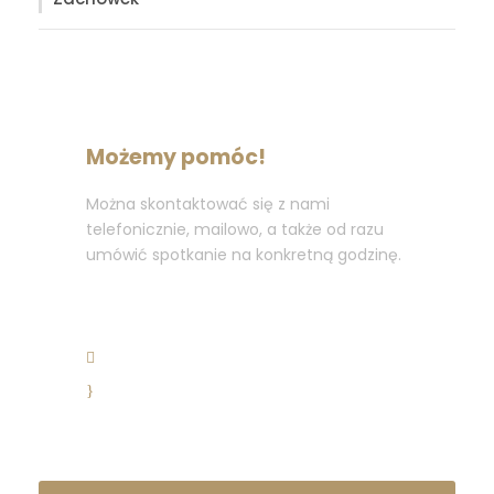
Możemy pomóc!
Można skontaktować się z nami
telefonicznie, mailowo, a także od razu
umówić spotkanie na konkretną godzinę.
+48 575 445 768
kancelaria@adwokat-latecki.pl
Pon – Pt 08:00-18:00