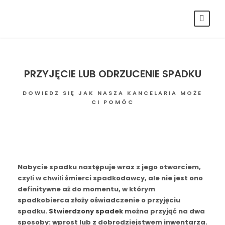
PRZYJĘCIE LUB ODRZUCENIE SPADKU
DOWIEDZ SIĘ JAK NASZA KANCELARIA MOŻE
CI POMÓC
Nabycie spadku następuje wraz z jego otwarciem,
czyli w chwili śmierci spadkodawcy, ale nie jest ono
definitywne aż do momentu, w którym
spadkobierca złoży oświadczenie o przyjęciu
spadku.
Stwierdzony spadek
można przyjąć na dwa
sposoby: wprost lub z dobrodziejstwem inwentarza.