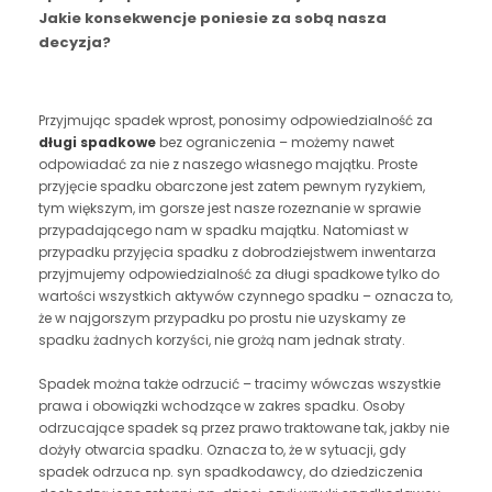
Jakie konsekwencje poniesie za sobą nasza
decyzja?
Przyjmując spadek wprost, ponosimy odpowiedzialność za
długi spadkowe
bez ograniczenia – możemy nawet
odpowiadać za nie z naszego własnego majątku. Proste
przyjęcie spadku obarczone jest zatem pewnym ryzykiem,
tym większym, im gorsze jest nasze rozeznanie w sprawie
przypadającego nam w spadku majątku. Natomiast w
przypadku przyjęcia spadku z dobrodziejstwem inwentarza
przyjmujemy odpowiedzialność za długi spadkowe tylko do
wartości wszystkich aktywów czynnego spadku – oznacza to,
że w najgorszym przypadku po prostu nie uzyskamy ze
spadku żadnych korzyści, nie grożą nam jednak straty.
Spadek można także odrzucić – tracimy wówczas wszystkie
prawa i obowiązki wchodzące w zakres spadku. Osoby
odrzucające spadek są przez prawo traktowane tak, jakby nie
dożyły otwarcia spadku. Oznacza to, że w sytuacji, gdy
spadek odrzuca np. syn spadkodawcy, do dziedziczenia