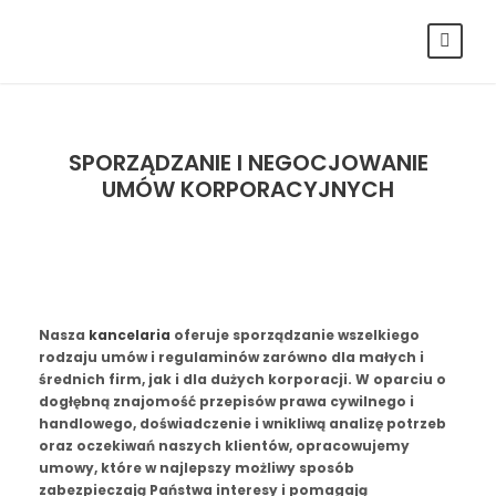
SPORZĄDZANIE I NEGOCJOWANIE
UMÓW KORPORACYJNYCH
Nasza
kancelaria
oferuje sporządzanie wszelkiego
rodzaju umów i regulaminów zarówno dla małych i
średnich firm, jak i dla dużych korporacji. W oparciu o
dogłębną znajomość przepisów prawa cywilnego i
handlowego, doświadczenie i wnikliwą analizę potrzeb
oraz oczekiwań naszych klientów, opracowujemy
umowy, które w najlepszy możliwy sposób
zabezpieczają Państwa interesy i pomagają