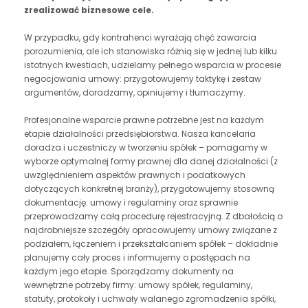
zrealizować biznesowe cele.
W przypadku, gdy kontrahenci wyrażają chęć zawarcia
porozumienia, ale ich stanowiska różnią się w jednej lub kilku
istotnych kwestiach, udzielamy pełnego wsparcia w procesie
negocjowania umowy: przygotowujemy taktykę i zestaw
argumentów, doradzamy, opiniujemy i tłumaczymy.
Profesjonalne wsparcie prawne potrzebne jest na każdym
etapie działalności przedsiębiorstwa. Nasza kancelaria
doradza i uczestniczy w tworzeniu spółek – pomagamy w
wyborze optymalnej formy prawnej dla danej działalności (z
uwzględnieniem aspektów prawnych i podatkowych
dotyczących konkretnej branży), przygotowujemy stosowną
dokumentację: umowy i regulaminy oraz sprawnie
przeprowadzamy całą procedurę rejestracyjną. Z dbałością o
najdrobniejsze szczegóły opracowujemy umowy związane z
podziałem, łączeniem i przekształcaniem spółek – dokładnie
planujemy cały proces i informujemy o postępach na
każdym jego etapie. Sporządzamy dokumenty na
wewnętrzne potrzeby firmy: umowy spółek, regulaminy,
statuty, protokoły i uchwały walanego zgromadzenia spółki,