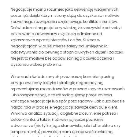
Negocjacje można rozumieć jako sekwencję wzajemnych
posunięć, dzięki którym strony dążą do uzyskania możliwie
korzystnego rozwiązania częściowego konfliktu interesów.
Doświadczeni negocjatorzy wiedzą, że rzeczywiste potrzeby i
oczekiwania adwersarzy często są odmienne od
zgłaszanych wprost interesów i celów. Sukces w
negocjacjach w dużej mierze zależy od umiejętności
odczytywania do pewnego stopnia ukrytych dążeń i założeń.
Nie jest to możliwe bez odpowiedniego doświadczenia i
dystansu wobec problemu.
W ramach świadczonych przez naszą kancelarię usług
przygotowujemy taktykę i strategię negocjacyjną,
reprezentujemy mocodawców w prowadzonych rozmowach
lub korespondencji, a także redagujemy porozumienia
kończące negocjacje lub spór pozasądowy. Jak duża będzie
nasza rola w procesie negocjacji, zawsze decyduje klient.
Wnikliwa analiza sytuacji, dogłębne zrozumienie potrzeb i
celów klienta, a także możliwie najlepsze poznanie
adwersarza (nie tylko jego stanowiska, ale i charakteru czy
temperamentu) pozwalają nam opracować konkretną,