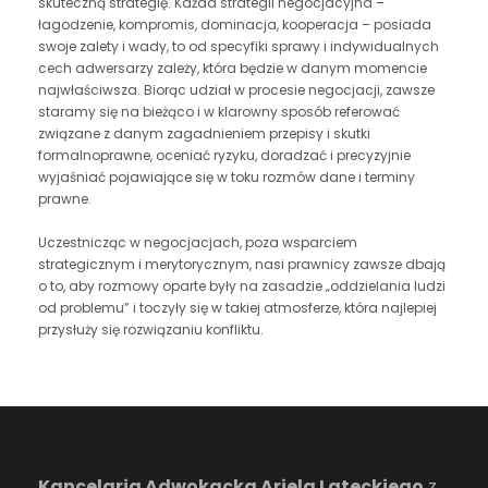
skuteczną strategię. Każda strategii negocjacyjna –
łagodzenie, kompromis, dominacja, kooperacja – posiada
swoje zalety i wady, to od specyfiki sprawy i indywidualnych
cech adwersarzy zależy, która będzie w danym momencie
najwłaściwsza. Biorąc udział w procesie negocjacji, zawsze
staramy się na bieżąco i w klarowny sposób referować
związane z danym zagadnieniem przepisy i skutki
formalnoprawne, oceniać ryzyku, doradzać i precyzyjnie
wyjaśniać pojawiające się w toku rozmów dane i terminy
prawne.
Uczestnicząc w negocjacjach, poza wsparciem
strategicznym i merytorycznym, nasi prawnicy zawsze dbają
o to, aby rozmowy oparte były na zasadzie „oddzielania ludzi
od problemu” i toczyły się w takiej atmosferze, która najlepiej
przysłuży się rozwiązaniu konfliktu.
Kancelaria Adwokacka Ariela Lateckiego
z