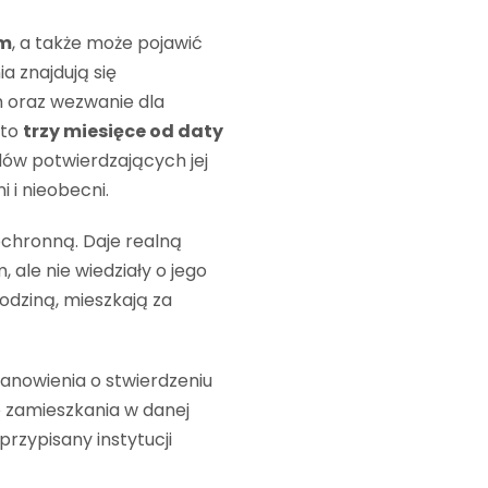
ym
, a także może pojawić
ia znajdują się
 oraz wezwanie dla
 to
trzy miesięce od daty
dów potwierdzających jej
 i nieobecni.
ochronną. Daje realną
 ale nie wiedziały o jego
rodziną, mieszkają za
stanowienia o stwierdzeniu
e zamieszkania w danej
rzypisany instytucji