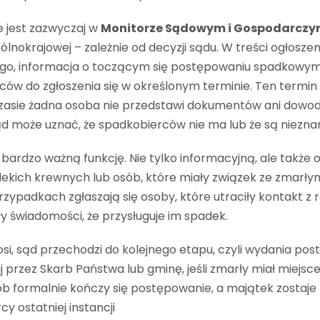
e jest zazwyczaj w
Monitorze Sądowym i Gospodarcz
gólnokrajowej – zależnie od decyzji sądu. W treści ogłoszen
o, informacja o toczącym się postępowaniu spadkowym
ów do zgłoszenia się w określonym terminie. Ten termin
 czasie żadna osoba nie przedstawi dokumentów ani dowo
ąd może uznać, że spadkobierców nie ma lub że są nieznani
 bardzo ważną funkcję. Nie tylko informacyjną, ale także 
ekich krewnych lub osób, które miały związek ze zmarłym,
rzypadkach zgłaszają się osoby, które utraciły kontakt z 
ły świadomości, że przysługuje im spadek.
zgłosi, sąd przechodzi do kolejnego etapu, czyli wydania po
 przez Skarb Państwa lub gminę, jeśli zmarły miał miejsc
b formalnie kończy się postępowanie, a majątek zostaje p
cy ostatniej instancji