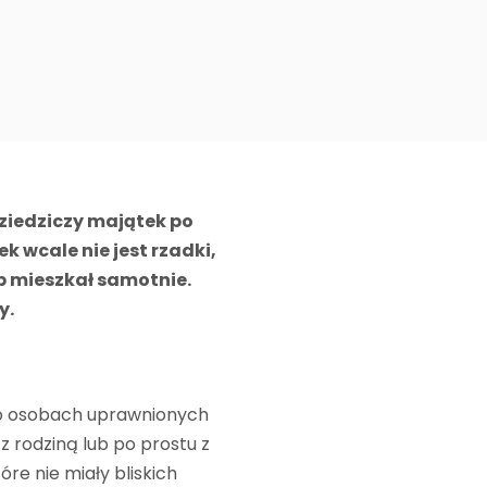
ziedziczy majątek po
k wcale nie jest rzadki,
ub mieszkał samotnie.
y.
zy o osobach uprawnionych
 rodziną lub po prostu z
óre nie miały bliskich