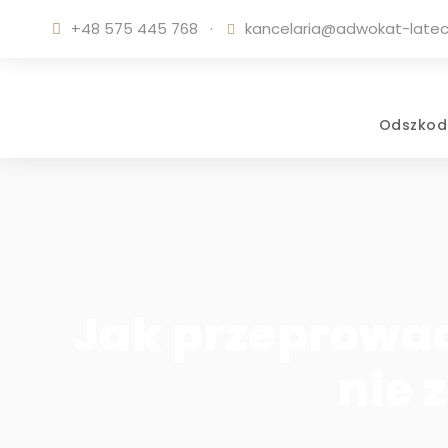
+48 575 445 768
·
kancelaria@adwokat-lateck
Odszkod
Jak przeprowa
nie