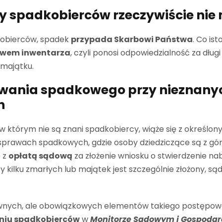
gdy spadkobierców rzeczywiście nie
obierców, spadek
przypada Skarbowi Państwa
. Co is
stwem inwentarza
, czyli ponosi odpowiedzialność za dług
 majątku.
owania spadkowego przy nieznany
h
którym nie są znani spadkobiercy, wiąże się z określony
sprawach spadkowych, gdzie osoby dziedziczące są z gór
ę z
opłatą sądową
za złożenie wniosku o stwierdzenie na
zy kilku zmarłych lub majątek jest szczególnie złożony, są
ownych, ale obowiązkowych elementów takiego postępowa
aniu spadkobierców
w
Monitorze Sądowym i Gospoda