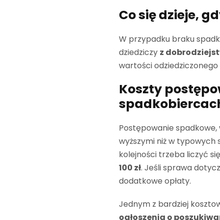
Co się dzieje, 
W przypadku braku spadk
dziedziczy
z dobrodziej
wartości odziedziczonego
Koszty postęp
spadkobiercac
Postępowanie spadkowe, w 
wyższymi niż w typowych 
kolejności trzeba liczyć si
100 zł
. Jeśli sprawa dotyc
dodatkowe opłaty.
Jednym z bardziej koszt
ogłoszenia o poszukiw