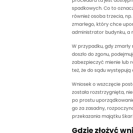
procedura ta jest dostępn
spadkowych. Co to oznacza
również osoba trzecia, np
zmarłego, który chce upo
administrator budynku, a 
W przypadku, gdy zmarły n
doszło do zgonu, podejmuj
zabezpieczyć mienie lub 
też, że do sądu występują d
Wniosek o wszczęcie post
została rozstrzygnięta, ni
po prostu uporządkowanie 
go za zasadny, rozpoczyn
przekazania majątku Skar
Gdzie złożyć wn