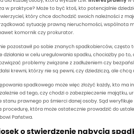
a dla każdej osoby, która wykaże tzw.
interes prawny
w 
 w praktyce? Może to być ktoś, kto potencjalnie dziedzi
. wierzyciel, który chce dochodzić swoich należności z m
rządkować sytuację prawną nieruchomości, wspólnota m
nawet komornik czy prokurator.
ie pozostawił po sobie znanych spadkobierców, często to
e działania w celu uregulowania spadku, chociażby po to,
rozwiązać problemy związane z zadłużeniem czy bezpańsk
alsi krewni, którzy nie są pewni, czy dziedziczą, ale chcą
ępowania spadkowego może więc złożyć każdy, kto ma in
ezależnie od tego, czy chodzi o zabezpieczenie majątku, 
stanu prawnego po śmierci danej osoby. Sąd weryfikuje ta
a procedurę, która może ostatecznie prowadzić do ustal
bowi Państwa.
iosek o stwierdzenie nabycia spad