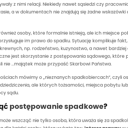
ały z nimi relacji. Niekiedy nawet sąsiedzi czy pracowni
zasie, a w dokumentach nie znajdują się żadne wskazówki c
ównież osoby, które formalnie istnieją, ale ich miejsce po
przysługuje im prawo do spadku. Sytuację komplikuje fakt,
 krewnych, np. rodzeństwo, kuzynostwo, a nawet bardziej
zne jest skorzystanie z postępowania sądowego, które po
śli nie …majątek może przypaść Skarbowi Państwa.
nościach mówimy o „nieznanych spadkobiercach”, czyli o
iedziczenia, ale których tożsamości, miejsca pobytu lub
ocy sądu.
ząć
postępowanie spadkowe
?
że wszcząć nie tylko osoba, która uważa się za spadko