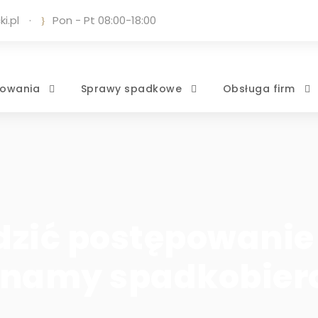
i.pl
·
Pon - Pt 08:00-18:00
owania
Sprawy spadkowe
Obsługa firm
dzić postępowanie
 znamy spadkobier