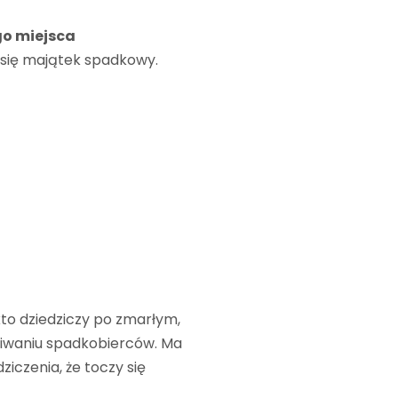
go miejsca
e się majątek spadkowy.
to dziedziczy po zmarłym,
kiwaniu spadkobierców. Ma
iczenia, że toczy się