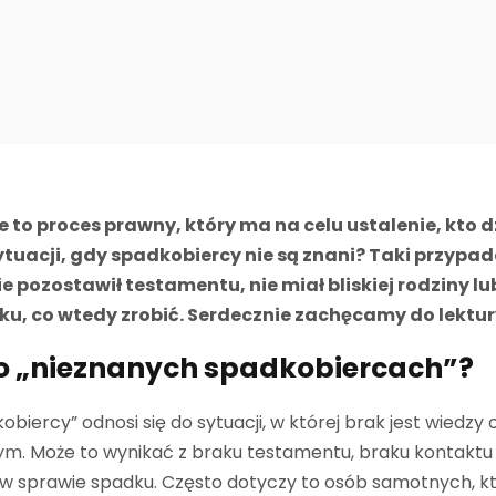
o proces prawny, który ma na celu ustalenie, kto d
tuacji, gdy spadkobiercy nie są znani? Taki przypade
e pozostawił testamentu, nie miał bliskiej rodziny l
u, co wtedy zrobić. Serdecznie zachęcamy do lektur
o „nieznanych spadkobiercach”?
obiercy” odnosi się do sytuacji, w której brak jest wied
ym. Może to wynikać z braku testamentu, braku kontaktu z
 się w sprawie spadku. Często dotyczy to osób samotnych, kt