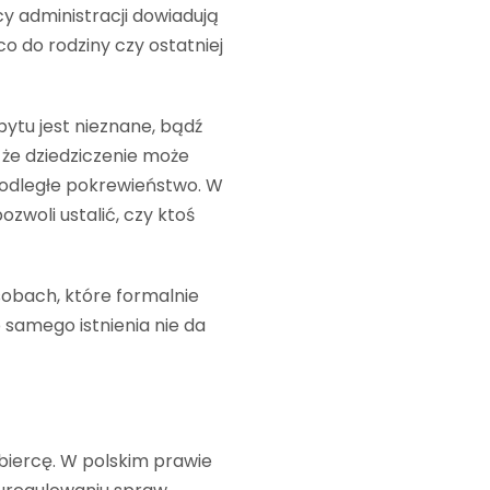
cy administracji dowiadują
o do rodziny czy ostatniej
bytu jest nieznane, bądź
 że dziedziczenie może
 odległe pokrewieństwo. W
zwoli ustalić, czy ktoś
sobach, które formalnie
 samego istnienia nie da
biercę. W polskim prawie