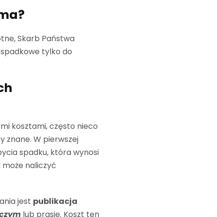
 ma?
totne, Skarb Państwa
i spadkowe tylko do
ch
mi kosztami, często nieco
y znane. W pierwszej
bycia spadku, która wynosi
d może naliczyć
nia jest
publikacja
rczym
lub prasie. Koszt ten