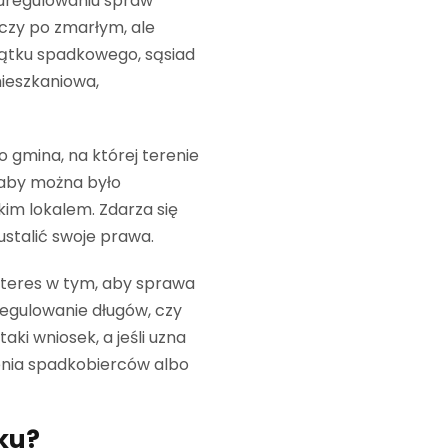
uregulowaniu spraw
czy po zmarłym, ale
ajątku spadkowego, sąsiad
ieszkaniowa,
 gmina, na której terenie
 aby można było
im lokalem. Zdarza się
 ustalić swoje prawa.
teres w tym, aby sprawa
uregulowanie długów, czy
ki wniosek, a jeśli uzna
enia spadkobierców albo
ku?