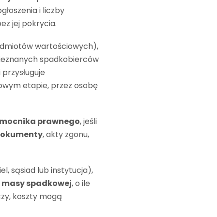
ogłoszenia i liczby
ez jej pokrycia.
zedmiotów wartościowych),
 nieznanych spadkobierców
 przysługuje
owym etapie, przez osobę
omocnika prawnego
, jeśli
 dokumenty
, akty zgonu,
, sąsiad lub instytucja),
z masy spadkowej
, o ile
rczy, koszty mogą