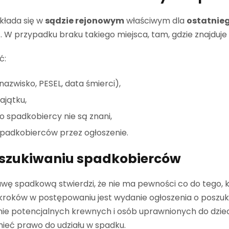
kłada się w
sądzie rejonowym
właściwym dla
ostatnie
o
. W przypadku braku takiego miejsca, tam, gdzie znajduj
ć:
nazwisko, PESEL, data śmierci),
ajątku,
o spadkobiercy nie są znani,
padkobierców przez ogłoszenie.
oszukiwaniu spadkobierców
ę spadkową stwierdzi, że nie ma pewności co do tego, k
 kroków w postępowaniu jest wydanie ogłoszenia o poszu
e potencjalnych krewnych i osób uprawnionych do dziedz
ieć prawo do udziału w spadku.