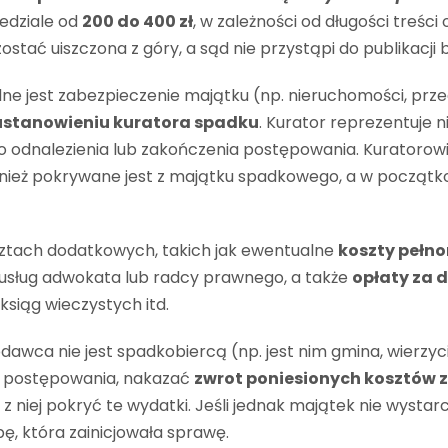
zedziale od
200 do 400 zł
, w zależności od długości treści 
zostać uiszczona z góry, a sąd nie przystąpi do publikacji b
dne jest zabezpieczenie majątku (np. nieruchomości, pr
ustanowieniu kuratora spadku
. Kurator reprezentuje
 odnalezienia lub zakończenia postępowania. Kuratorowi
nież pokrywane jest z majątku spadkowego, a w początk
ztach dodatkowych, takich jak ewentualne
koszty pełn
usług adwokata lub radcy prawnego, a także
opłaty za
 ksiąg wieczystych itd.
wca nie jest spadkobiercą (np. jest nim gmina, wierzyciel
u postępowania, nakazać
zwrot poniesionych kosztów 
 z niej pokryć te wydatki. Jeśli jednak majątek nie wysta
ę, która zainicjowała sprawę.